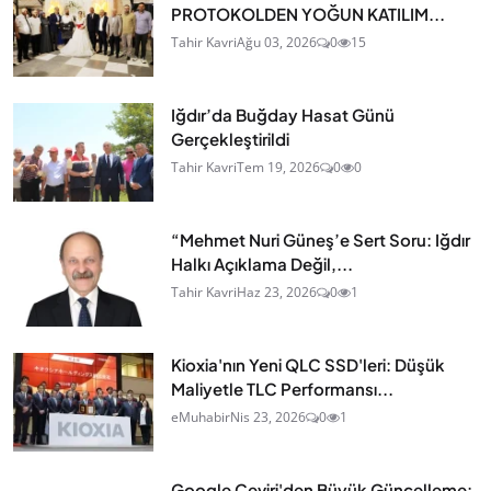
PROTOKOLDEN YOĞUN KATILIM...
Tahir Kavri
Ağu 03, 2026
0
15
Iğdır’da Buğday Hasat Günü
Gerçekleştirildi
Tahir Kavri
Tem 19, 2026
0
0
“Mehmet Nuri Güneş’e Sert Soru: Iğdır
Halkı Açıklama Değil,...
Tahir Kavri
Haz 23, 2026
0
1
Kioxia'nın Yeni QLC SSD'leri: Düşük
Maliyetle TLC Performansı...
eMuhabir
Nis 23, 2026
0
1
Google Çeviri'den Büyük Güncelleme: