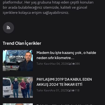
platformdur. Her yaş grubuna hitap eden çeşitli konuları
bir arada bulabileceğiniz sitemizde, kaliteli ve güncel
içeriklere kolayca erişim sağlayabilirsiniz.
Trend Olan İçerikler
Madem bu işte kazanç yok, o halde
neden sıfır kilometre...
Tahir Kavri
Haz 04, 2026
0
386
PAYLAŞIMI 2019’DA KABUL EDEN
AKKUŞ 2024’TE İNKAR ETTİ
Tahir Kavri
Ara 01, 2025
0
118