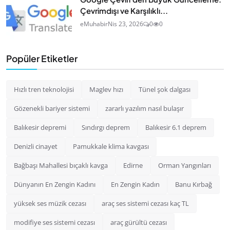
Çevrimdışı ve Karşılıklı...
eMuhabir
Nis 23, 2026
0
0
Popüler Etiketler
Hızlı tren teknolojisi
Maglev hızı
Tünel şok dalgası
Gözenekli bariyer sistemi
zararlı yazılım nasıl bulaşır
Balıkesir depremi
Sındırgı deprem
Balıkesir 6.1 deprem
Denizli cinayet
Pamukkale klima kavgası
Bağbaşı Mahallesi bıçaklı kavga
Edirne
Orman Yangınları
Dünyanın En Zengin Kadını
En Zengin Kadın
Banu Kırbağ
yüksek ses müzik cezası
araç ses sistemi cezası kaç TL
modifiye ses sistemi cezası
araç gürültü cezası