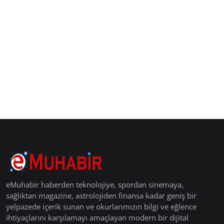
eMuhabir haberden teknolojiye, spordan sinemaya,
sağlıktan magazine, astrolojiden finansa kadar geniş bir
yelpazede içerik sunan ve okurlarımızın bilgi ve eğlence
ihtiyaçlarını karşılamayı amaçlayan modern bir dijital