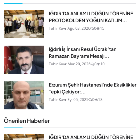
IĞDIR'DA ANLAMLI DÜĞÜN TÖRENİNE
PROTOKOLDEN YOĞUN KATILIM...
Tahir Kavri
Ağu 03, 2026
0
15
Iğdırlı İş İnsanı Resul Ücrak’tan
Ramazan Bayramı Mesajı...
Tahir Kavri
Mar 20, 2026
0
10
Erzurum Şehir Hastanesi’nde Eksiklikler
Tepki Çekiyor:...
Tahir Kavri
Eyl 05, 2025
0
18
Önerilen Haberler
IĞDIR'DA ANLAMLI DÜĞÜN TÖRENİNE