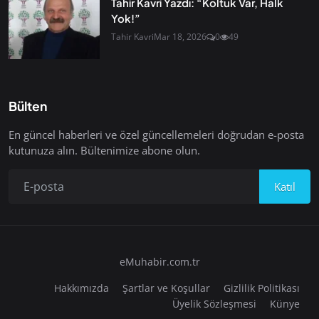
Tahir Kavri Yazdı: “Koltuk Var, Halk
Yok!”
Tahir Kavri
Mar 18, 2026
0
49
Bülten
En güncel haberleri ve özel güncellemeleri doğrudan e-posta
kutunuza alın. Bültenimize abone olun.
Katıl
eMuhabir.com.tr
Hakkımızda
Şartlar ve Koşullar
Gizlilik Politikası
Üyelik Sözleşmesi
Künye