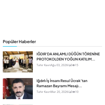
Popüler Haberler
IĞDIR'DA ANLAMLI DÜĞÜN TÖRENİNE
PROTOKOLDEN YOĞUN KATILIM...
Tahir Kavri
Ağu 03, 2026
0
15
Iğdırlı İş İnsanı Resul Ücrak’tan
Ramazan Bayramı Mesajı...
Tahir Kavri
Mar 20, 2026
0
10