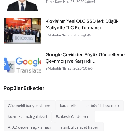
Tahir Kavri
Haz 23, 2026
0
1
Kioxia'nın Yeni QLC SSD'leri: Düşük
Maliyetle TLC Performansı...
eMuhabir
Nis 23, 2026
0
1
Google Çeviri'den Büyük Güncelleme:
Çevrimdışı ve Karşılıklı...
eMuhabir
Nis 23, 2026
0
0
Popüler Etiketler
Gözenekli bariyer sistemi
kara delik
en büyük kara delik
kozmik at nalı galaksisi
Balıkesir 6.1 deprem
AFAD deprem açıklaması
İstanbul cinayet haberi