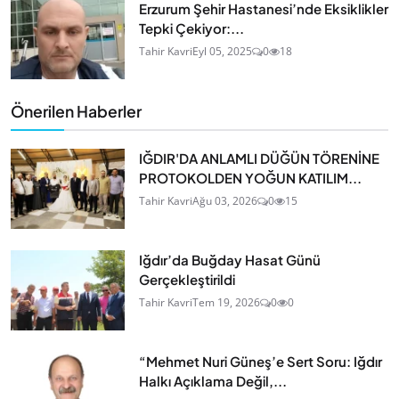
Erzurum Şehir Hastanesi’nde Eksiklikler
Tepki Çekiyor:...
Tahir Kavri
Eyl 05, 2025
0
18
Önerilen Haberler
IĞDIR'DA ANLAMLI DÜĞÜN TÖRENİNE
PROTOKOLDEN YOĞUN KATILIM...
Tahir Kavri
Ağu 03, 2026
0
15
Iğdır’da Buğday Hasat Günü
Gerçekleştirildi
Tahir Kavri
Tem 19, 2026
0
0
“Mehmet Nuri Güneş’e Sert Soru: Iğdır
Halkı Açıklama Değil,...