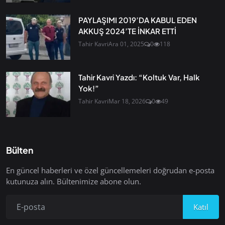
PAYLAŞIMI 2019’DA KABUL EDEN
AKKUŞ 2024’TE İNKAR ETTİ
Tahir Kavri
Ara 01, 2025
0
118
Tahir Kavri Yazdı: “Koltuk Var, Halk
Yok!”
Tahir Kavri
Mar 18, 2026
0
49
Bülten
En güncel haberleri ve özel güncellemeleri doğrudan e-posta
kutunuza alın. Bültenimize abone olun.
Katıl