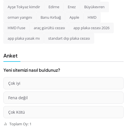
Ayşe Tokyaz kimdir
Edirne
Enez
Büyükevren
orman yangını
Banu Kırbağ
Apple
HMD
HMD Fuse
araç gürültü cezası
app plaka cezası 2026
app plaka yasak mı
standart dışı plaka cezası
Anket
Yeni sitemizi nasıl buldunuz?
Çok iyi
Fena değil
Çok Kötü
Toplam Oy: 1