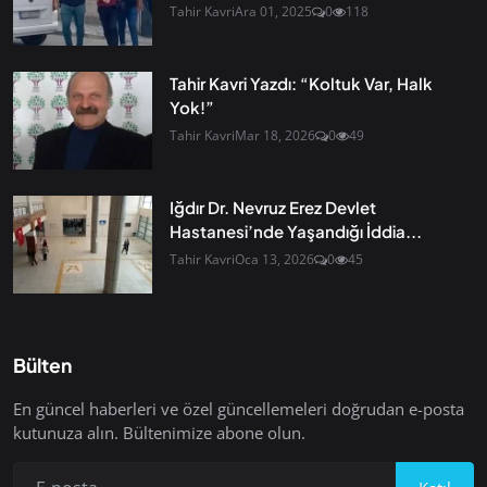
Tahir Kavri
Ara 01, 2025
0
118
Tahir Kavri Yazdı: “Koltuk Var, Halk
Yok!”
Tahir Kavri
Mar 18, 2026
0
49
Iğdır Dr. Nevruz Erez Devlet
Hastanesi’nde Yaşandığı İddia...
Tahir Kavri
Oca 13, 2026
0
45
Bülten
En güncel haberleri ve özel güncellemeleri doğrudan e-posta
kutunuza alın. Bültenimize abone olun.