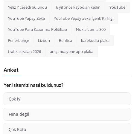
Yeliz Y cesedi bulundu
6 yıl önce kaybolan kadın
YouTube
YouTube Yapay Zeka
YouTube Yapay Zeka İçerik Kirliliği
YouTube Para Kazanma Politikası
Nokia Lumia 300
Fenerbahçe
Lizbon
Benfica
karekodlu plaka
trafik cezaları 2026
araç muayene app plaka
Anket
Yeni sitemizi nasıl buldunuz?
Çok iyi
Fena değil
Çok Kötü