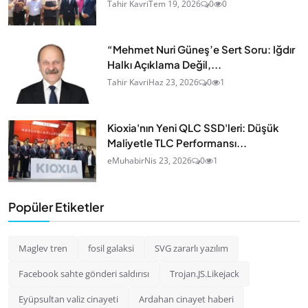
Tahir Kavri
Tem 19, 2026
0
0
“Mehmet Nuri Güneş’e Sert Soru: Iğdır
Halkı Açıklama Değil,...
Tahir Kavri
Haz 23, 2026
0
1
Kioxia'nın Yeni QLC SSD'leri: Düşük
Maliyetle TLC Performansı...
eMuhabir
Nis 23, 2026
0
1
Popüler Etiketler
Maglev tren
fosil galaksi
SVG zararlı yazılım
Facebook sahte gönderi saldırısı
Trojan.JS.Likejack
Eyüpsultan valiz cinayeti
Ardahan cinayet haberi