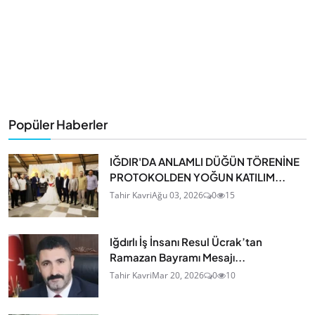
Popüler Haberler
IĞDIR'DA ANLAMLI DÜĞÜN TÖRENİNE
PROTOKOLDEN YOĞUN KATILIM...
Tahir Kavri
Ağu 03, 2026
0
15
Iğdırlı İş İnsanı Resul Ücrak’tan
Ramazan Bayramı Mesajı...
Tahir Kavri
Mar 20, 2026
0
10