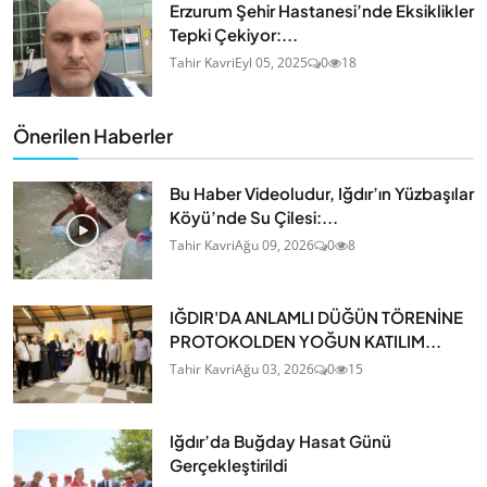
Erzurum Şehir Hastanesi’nde Eksiklikler
Tepki Çekiyor:...
Tahir Kavri
Eyl 05, 2025
0
18
Önerilen Haberler
Bu Haber Videoludur, Iğdır’ın Yüzbaşılar
Köyü’nde Su Çilesi:...
Tahir Kavri
Ağu 09, 2026
0
8
IĞDIR'DA ANLAMLI DÜĞÜN TÖRENİNE
PROTOKOLDEN YOĞUN KATILIM...
Tahir Kavri
Ağu 03, 2026
0
15
Iğdır’da Buğday Hasat Günü
Gerçekleştirildi