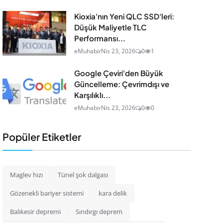
Kioxia'nın Yeni QLC SSD'leri:
Düşük Maliyetle TLC
Performansı...
eMuhabir
Nis 23, 2026
0
1
Google Çeviri'den Büyük
Güncelleme: Çevrimdışı ve
Karşılıklı...
eMuhabir
Nis 23, 2026
0
0
Popüler Etiketler
Maglev hızı
Tünel şok dalgası
Gözenekli bariyer sistemi
kara delik
Balıkesir depremi
Sındırgı deprem