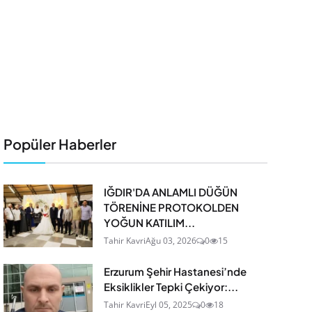
Popüler Haberler
IĞDIR'DA ANLAMLI DÜĞÜN
TÖRENİNE PROTOKOLDEN
YOĞUN KATILIM...
Tahir Kavri
Ağu 03, 2026
0
15
Erzurum Şehir Hastanesi’nde
Eksiklikler Tepki Çekiyor:...
Tahir Kavri
Eyl 05, 2025
0
18