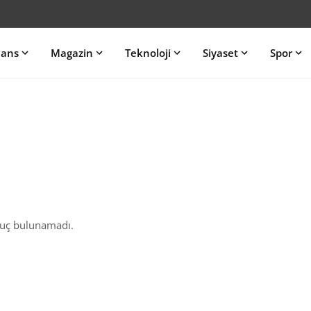
nans
Magazin
Teknoloji
Siyaset
Spor
nuç bulunamadı.