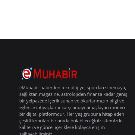
eMuhabir haberden teknolojiye, spordan sinemaya,
sağlıktan magazine, astrolojiden finansa kadar geniş
bir yelpazede içerik sunan ve okurlarımızın bilgi ve
eğlence ihtiyaçlarını karşılamayı amaçlayan modern
bir dijital platformdur. Her yaş grubuna hitap eden
çeşitli konuları bir arada bulabileceğiniz sitemizde,
kaliteli ve güncel içeriklere kolayca erişim
sağlayabilirsiniz.