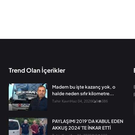
Trend Olan İçerikler
Madem bu işte kazanç yok, o
halde neden sıfır kilometre...
Tahir Kavri
Haz 04, 2026
0
386
PAYLAŞIMI 2019’DA KABUL EDEN
AKKUŞ 2024’TE İNKAR ETTİ