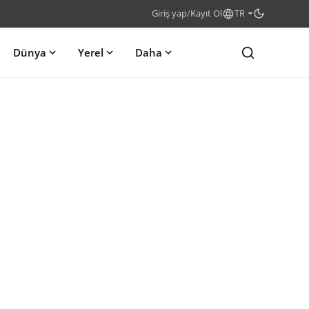
Giriş yap
/
Kayıt Ol
TR
Dünya
Yerel
Daha