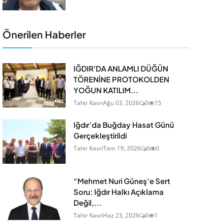
Önerilen Haberler
IĞDIR'DA ANLAMLI DÜĞÜN
TÖRENİNE PROTOKOLDEN
YOĞUN KATILIM...
Tahir Kavri
Ağu 03, 2026
0
15
Iğdır’da Buğday Hasat Günü
Gerçekleştirildi
Tahir Kavri
Tem 19, 2026
0
0
“Mehmet Nuri Güneş’e Sert
Soru: Iğdır Halkı Açıklama
Değil,...
Tahir Kavri
Haz 23, 2026
0
1