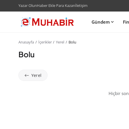
Yazar Olun
Haber Ekle Para Kazan
İletişim
Gündem
Fi
Anasayfa
İçerikler
Yerel
Bolu
Bolu
Yerel
Hiçbir so