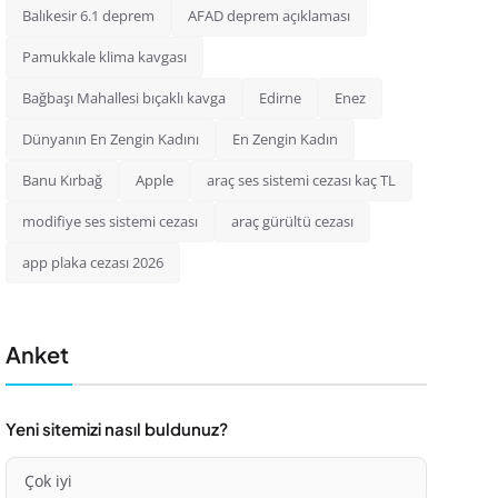
Balıkesir 6.1 deprem
AFAD deprem açıklaması
Pamukkale klima kavgası
Bağbaşı Mahallesi bıçaklı kavga
Edirne
Enez
Dünyanın En Zengin Kadını
En Zengin Kadın
Banu Kırbağ
Apple
araç ses sistemi cezası kaç TL
modifiye ses sistemi cezası
araç gürültü cezası
app plaka cezası 2026
Anket
Yeni sitemizi nasıl buldunuz?
Çok iyi