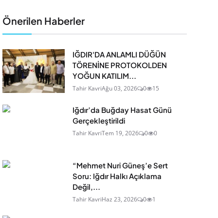
Önerilen Haberler
IĞDIR'DA ANLAMLI DÜĞÜN
TÖRENİNE PROTOKOLDEN
YOĞUN KATILIM...
Tahir Kavri
Ağu 03, 2026
0
15
Iğdır’da Buğday Hasat Günü
Gerçekleştirildi
Tahir Kavri
Tem 19, 2026
0
0
“Mehmet Nuri Güneş’e Sert
Soru: Iğdır Halkı Açıklama
Değil,...
Tahir Kavri
Haz 23, 2026
0
1