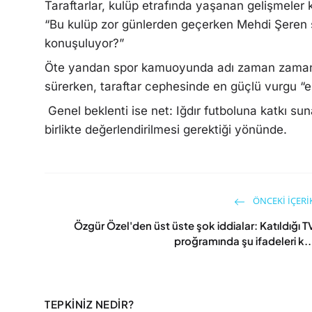
Taraftarlar, kulüp etrafında yaşanan gelişmeler
“Bu kulüp zor günlerden geçerken Mehdi Şeren
konuşuluyor?”
Öte yandan spor kamuoyunda adı zaman zaman 
sürerken, taraftar cephesinde en güçlü vurgu “em
Genel beklenti ise net: Iğdır futboluna katkı s
birlikte değerlendirilmesi gerektiği yönünde.
ÖNCEKI İÇERI
Özgür Özel'den üst üste şok iddialar: Katıldığı T
proğramında şu ifadeleri k..
TEPKINIZ NEDIR?