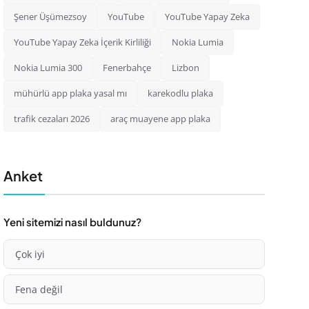
Şener Üşümezsoy
YouTube
YouTube Yapay Zeka
YouTube Yapay Zeka İçerik Kirliliği
Nokia Lumia
Nokia Lumia 300
Fenerbahçe
Lizbon
mühürlü app plaka yasal mı
karekodlu plaka
trafik cezaları 2026
araç muayene app plaka
Anket
Yeni sitemizi nasıl buldunuz?
Çok iyi
Fena değil