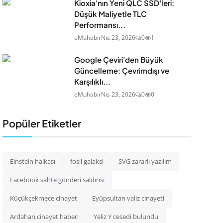
Kioxia'nın Yeni QLC SSD'leri:
Düşük Maliyetle TLC
Performansı...
eMuhabir
Nis 23, 2026
0
1
Google Çeviri'den Büyük
Güncelleme: Çevrimdışı ve
Karşılıklı...
eMuhabir
Nis 23, 2026
0
0
Popüler Etiketler
Einstein halkası
fosil galaksi
SVG zararlı yazılım
Facebook sahte gönderi saldırısı
Küçükçekmece cinayet
Eyüpsultan valiz cinayeti
Ardahan cinayet haberi
Yeliz Y cesedi bulundu