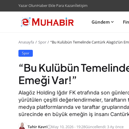
Yazar Olun
Haber Ekle Para Kazan
İletişim
Gündem
Fi
Anasayfa
Spor
“Bu Kulübün Temelinde Cantürk Alagöz’ün Eme
Spor
“Bu Kulübün Temelind
Emeği Var!”
Alagöz Holding Iğdır FK etrafında son günle
yürütülen çeşitli değerlendirmeler, taraftarın 
medya platformlarında ve taraftar gruplarınd
sürecinde en büyük emeğin iş insanı Cantürk 
Tahir Kavri
May 10, 2026 - 19:28
Güncellendi: 3 Ay önce