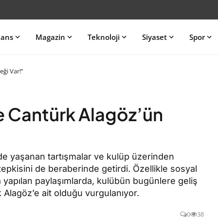
nans
Magazin
Teknoloji
Siyaset
Spor
ği Var!”
e Cantürk Alagöz’ün
rde yaşanan tartışmalar ve kulüp üzerinden
tepkisini de beraberinde getirdi. Özellikle sosyal
a yapılan paylaşımlarda, kulübün bugünlere geliş
Alagöz’e ait olduğu vurgulanıyor.
0
38