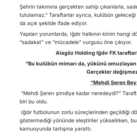
Şehrin takımına gerçekten sahip çıkanlarla, sa
tutulamaz.” Taraftarlar ayrıca, kulübün geleceği
da açık şekilde ifade ediyor.
Yapılan yorumlarda, Iğdır halkının kimin hangi d
“sadakat” ve “mücadele” vurgusu öne çıkıyor.
Alagöz Holding Iğdır FK taraftar
“Bu kulübün mimarı da, yükünü omuzlayan 
Gerçekler değişmez
“Mehdi Şeren Bey
“Mehdi Şeren şimdiye kadar neredeydi?” Taraftar
biri bu oldu.
Iğdır futbolunun zorlu süreçlerinden geçildiği d
göstermediği yönünde eleştiriler yükselirken, b
kamuoyunda tartışma yarattı.