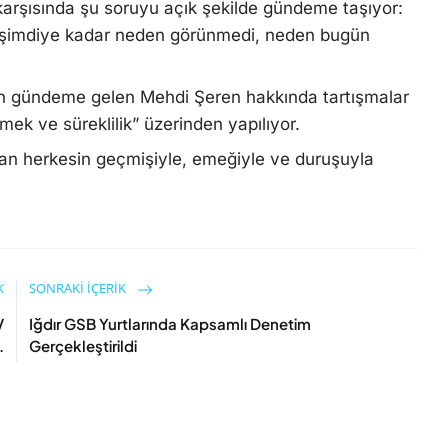
 karşısında şu soruyu açık şekilde gündeme taşıyor:
 şimdiye kadar neden görünmedi, neden bugün
gündeme gelen Mehdi Şeren hakkında tartışmalar
ek ve süreklilik” üzerinden yapılıyor.
unan herkesin geçmişiyle, emeğiyle ve duruşuyla
K
SONRAKI İÇERIK
V
Iğdır GSB Yurtlarında Kapsamlı Denetim
.
Gerçekleştirildi