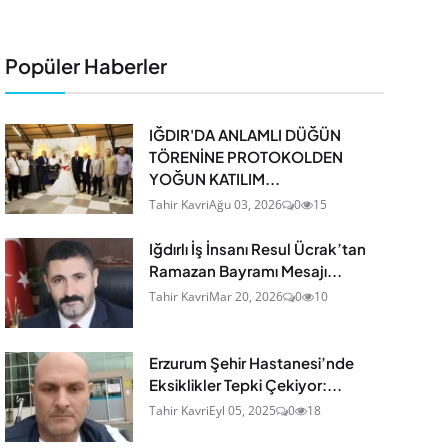
Popüler Haberler
IĞDIR'DA ANLAMLI DÜĞÜN
TÖRENİNE PROTOKOLDEN
YOĞUN KATILIM...
Tahir Kavri
Ağu 03, 2026
0
15
Iğdırlı İş İnsanı Resul Ücrak’tan
Ramazan Bayramı Mesajı...
Tahir Kavri
Mar 20, 2026
0
10
Erzurum Şehir Hastanesi’nde
Eksiklikler Tepki Çekiyor:...
Tahir Kavri
Eyl 05, 2025
0
18