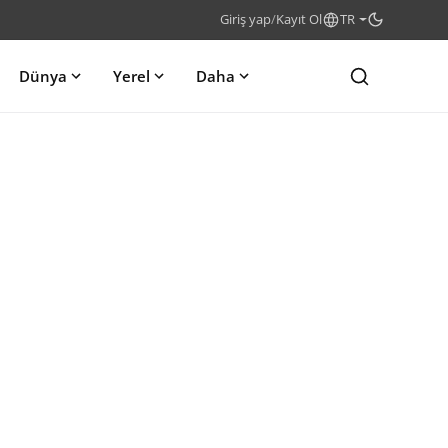
Giriş yap
/
Kayıt Ol
TR
Dünya
Yerel
Daha