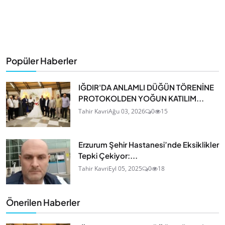
Popüler Haberler
IĞDIR'DA ANLAMLI DÜĞÜN TÖRENİNE
PROTOKOLDEN YOĞUN KATILIM...
Tahir Kavri
Ağu 03, 2026
0
15
Erzurum Şehir Hastanesi’nde Eksiklikler
Tepki Çekiyor:...
Tahir Kavri
Eyl 05, 2025
0
18
Önerilen Haberler