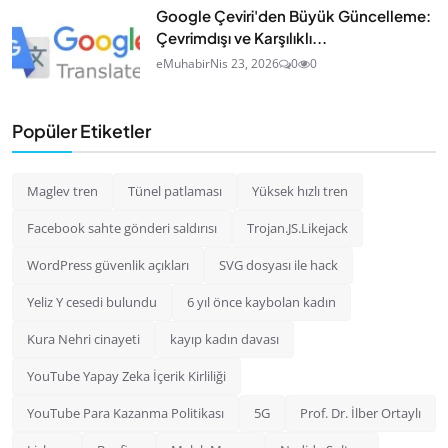
Google Çeviri'den Büyük Güncelleme:
Çevrimdışı ve Karşılıklı...
eMuhabir
Nis 23, 2026
0
0
Popüler Etiketler
Maglev tren
Tünel patlaması
Yüksek hızlı tren
Facebook sahte gönderi saldırısı
Trojan.JS.Likejack
WordPress güvenlik açıkları
SVG dosyası ile hack
Yeliz Y cesedi bulundu
6 yıl önce kaybolan kadın
Kura Nehri cinayeti
kayıp kadın davası
YouTube Yapay Zeka İçerik Kirliliği
YouTube Para Kazanma Politikası
5G
Prof. Dr. İlber Ortaylı