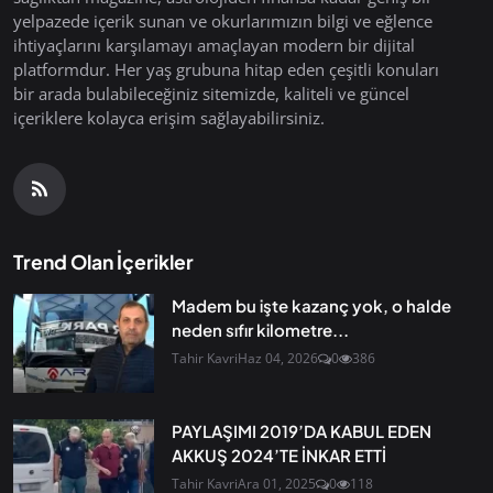
yelpazede içerik sunan ve okurlarımızın bilgi ve eğlence
ihtiyaçlarını karşılamayı amaçlayan modern bir dijital
platformdur. Her yaş grubuna hitap eden çeşitli konuları
bir arada bulabileceğiniz sitemizde, kaliteli ve güncel
içeriklere kolayca erişim sağlayabilirsiniz.
Trend Olan İçerikler
Madem bu işte kazanç yok, o halde
neden sıfır kilometre...
Tahir Kavri
Haz 04, 2026
0
386
PAYLAŞIMI 2019’DA KABUL EDEN
AKKUŞ 2024’TE İNKAR ETTİ
Tahir Kavri
Ara 01, 2025
0
118