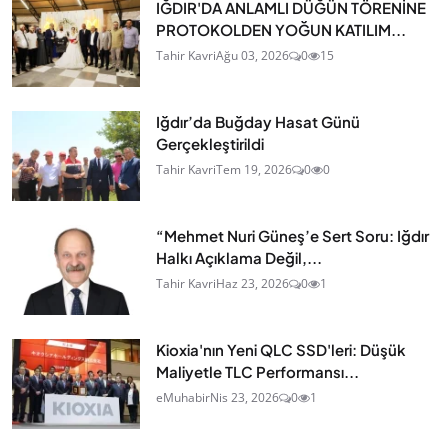
IĞDIR'DA ANLAMLI DÜĞÜN TÖRENİNE
PROTOKOLDEN YOĞUN KATILIM...
Tahir Kavri
Ağu 03, 2026
0
15
Iğdır’da Buğday Hasat Günü
Gerçekleştirildi
Tahir Kavri
Tem 19, 2026
0
0
“Mehmet Nuri Güneş’e Sert Soru: Iğdır
Halkı Açıklama Değil,...
Tahir Kavri
Haz 23, 2026
0
1
Kioxia'nın Yeni QLC SSD'leri: Düşük
Maliyetle TLC Performansı...
eMuhabir
Nis 23, 2026
0
1