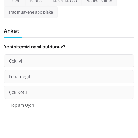
Lizbon
Benfica
Melek Mosso
Nadide Sultan
araç muayene app plaka
Anket
Yeni sitemizi nasıl buldunuz?
Çok iyi
Fena değil
Çok Kötü
Toplam Oy: 1