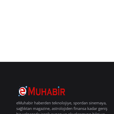
eMuhabir haberden teknolojiye, spordan sinemaya,
sağlıktan magazine, astrolojiden finansa kadar geniş