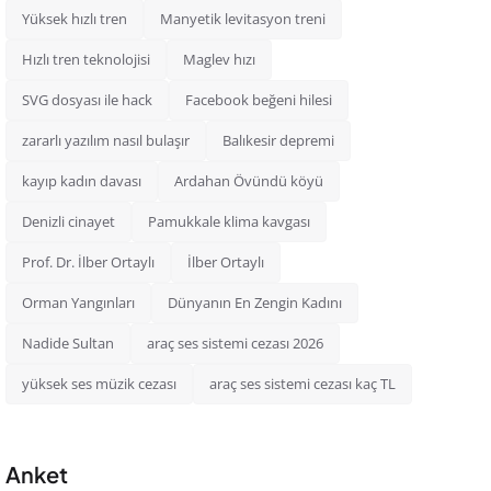
Yüksek hızlı tren
Manyetik levitasyon treni
Hızlı tren teknolojisi
Maglev hızı
SVG dosyası ile hack
Facebook beğeni hilesi
zararlı yazılım nasıl bulaşır
Balıkesir depremi
kayıp kadın davası
Ardahan Övündü köyü
Denizli cinayet
Pamukkale klima kavgası
Prof. Dr. İlber Ortaylı
İlber Ortaylı
Orman Yangınları
Dünyanın En Zengin Kadını
Nadide Sultan
araç ses sistemi cezası 2026
yüksek ses müzik cezası
araç ses sistemi cezası kaç TL
Anket