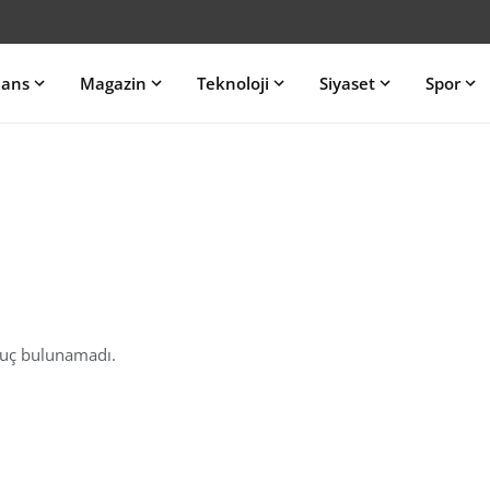
nans
Magazin
Teknoloji
Siyaset
Spor
nuç bulunamadı.