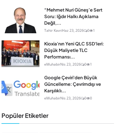
“Mehmet Nuri Güneş’e Sert
Soru: Iğdır Halkı Açıklama
Değil,...
Tahir Kavri
Haz 23, 2026
0
1
Kioxia'nın Yeni QLC SSD'leri:
Düşük Maliyetle TLC
Performansı...
eMuhabir
Nis 23, 2026
0
1
Google Çeviri'den Büyük
Güncelleme: Çevrimdışı ve
Karşılıklı...
eMuhabir
Nis 23, 2026
0
0
Popüler Etiketler