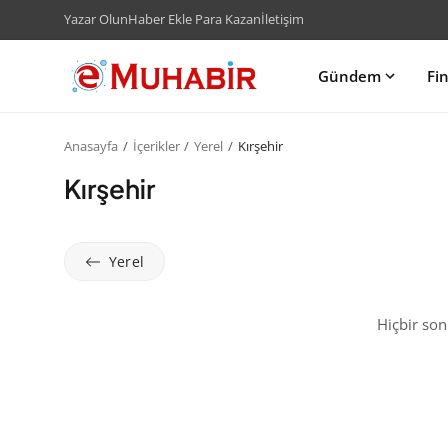
Yazar Olun
Haber Ekle Para Kazan
İletişim
Gündem
Fi
Anasayfa
İçerikler
Yerel
Kırşehir
Kırşehir
Yerel
Hiçbir so