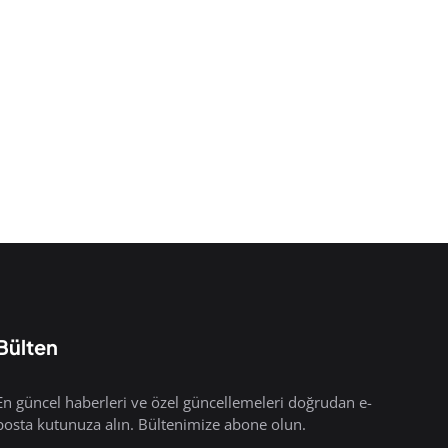
Bülten
En güncel haberleri ve özel güncellemeleri doğrudan e-
posta kutunuza alın. Bültenimize abone olun.