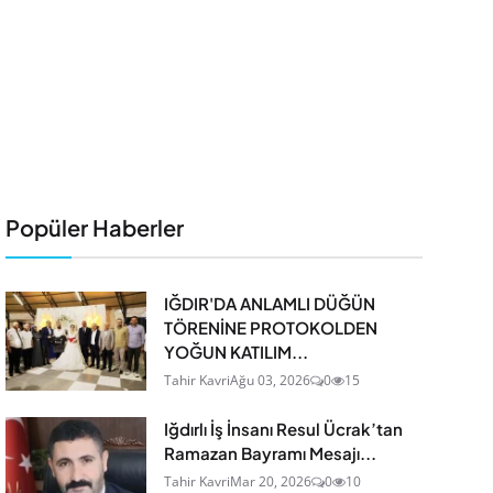
Popüler Haberler
IĞDIR'DA ANLAMLI DÜĞÜN
TÖRENİNE PROTOKOLDEN
YOĞUN KATILIM...
Tahir Kavri
Ağu 03, 2026
0
15
Iğdırlı İş İnsanı Resul Ücrak’tan
Ramazan Bayramı Mesajı...
Tahir Kavri
Mar 20, 2026
0
10