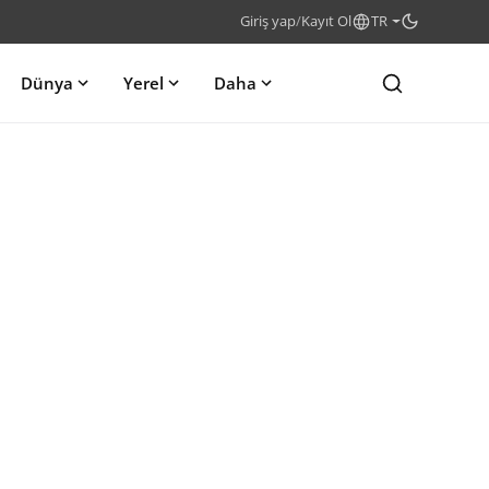
Giriş yap
/
Kayıt Ol
TR
Dünya
Yerel
Daha