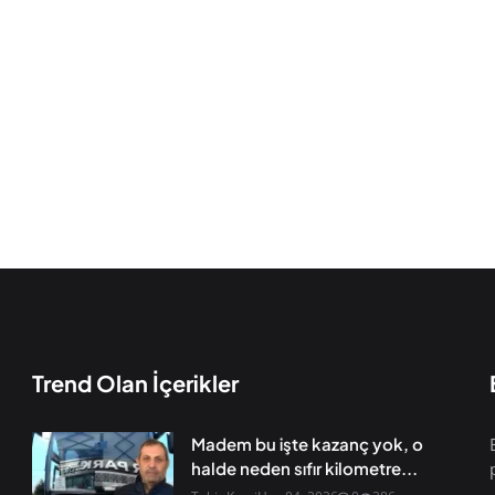
Trend Olan İçerikler
Madem bu işte kazanç yok, o
halde neden sıfır kilometre...