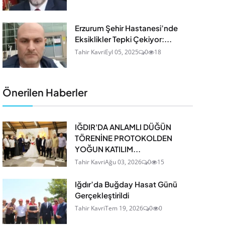
Erzurum Şehir Hastanesi’nde
Eksiklikler Tepki Çekiyor:...
Tahir Kavri
Eyl 05, 2025
0
18
Önerilen Haberler
IĞDIR'DA ANLAMLI DÜĞÜN
TÖRENİNE PROTOKOLDEN
YOĞUN KATILIM...
Tahir Kavri
Ağu 03, 2026
0
15
Iğdır’da Buğday Hasat Günü
Gerçekleştirildi
Tahir Kavri
Tem 19, 2026
0
0