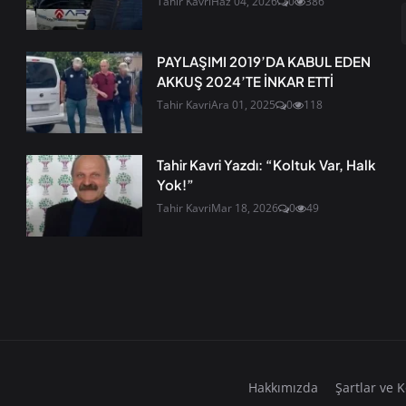
Tahir Kavri
Haz 04, 2026
0
386
PAYLAŞIMI 2019’DA KABUL EDEN
AKKUŞ 2024’TE İNKAR ETTİ
Tahir Kavri
Ara 01, 2025
0
118
Tahir Kavri Yazdı: “Koltuk Var, Halk
Yok!”
Tahir Kavri
Mar 18, 2026
0
49
Hakkımızda
Şartlar ve K