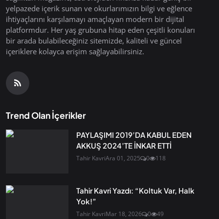
yelpazede içerik sunan ve okurlarımızın bilgi ve eğlence
ihtiyaçlarını karşılamayı amaçlayan modern bir dijital
platformdur. Her yaş grubuna hitap eden çeşitli konuları
bir arada bulabileceğiniz sitemizde, kaliteli ve güncel
içeriklere kolayca erişim sağlayabilirsiniz.
Trend Olan İçerikler
PAYLAŞIMI 2019’DA KABUL EDEN
AKKUŞ 2024’TE İNKAR ETTİ
Tahir Kavri
Ara 01, 2025
0
118
Tahir Kavri Yazdı: “Koltuk Var, Halk
Yok!”
Tahir Kavri
Mar 18, 2026
0
49