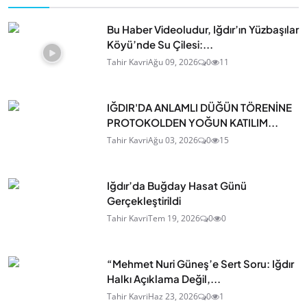
Bu Haber Videoludur, Iğdır’ın Yüzbaşılar
Köyü’nde Su Çilesi:...
Tahir Kavri
Ağu 09, 2026
0
11
IĞDIR'DA ANLAMLI DÜĞÜN TÖRENİNE
PROTOKOLDEN YOĞUN KATILIM...
Tahir Kavri
Ağu 03, 2026
0
15
Iğdır’da Buğday Hasat Günü
Gerçekleştirildi
Tahir Kavri
Tem 19, 2026
0
0
“Mehmet Nuri Güneş’e Sert Soru: Iğdır
Halkı Açıklama Değil,...
Tahir Kavri
Haz 23, 2026
0
1