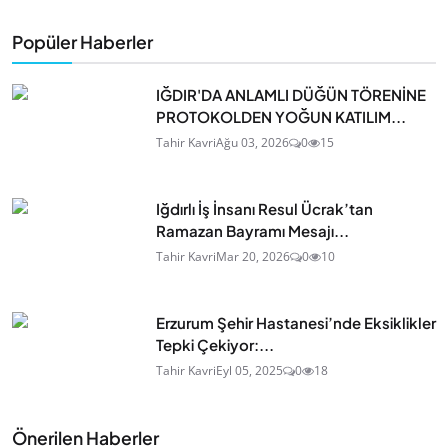
Popüler Haberler
IĞDIR'DA ANLAMLI DÜĞÜN TÖRENİNE
PROTOKOLDEN YOĞUN KATILIM...
Tahir Kavri
Ağu 03, 2026
0
15
Iğdırlı İş İnsanı Resul Ücrak’tan
Ramazan Bayramı Mesajı...
Tahir Kavri
Mar 20, 2026
0
10
Erzurum Şehir Hastanesi’nde Eksiklikler
Tepki Çekiyor:...
Tahir Kavri
Eyl 05, 2025
0
18
Önerilen Haberler