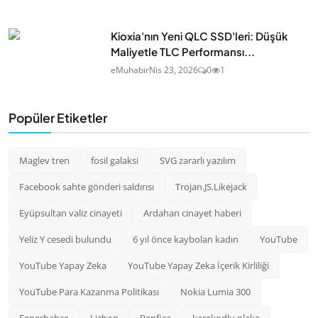
Kioxia'nın Yeni QLC SSD'leri: Düşük
Maliyetle TLC Performansı...
eMuhabir
Nis 23, 2026
0
1
Popüler Etiketler
Maglev tren
fosil galaksi
SVG zararlı yazılım
Facebook sahte gönderi saldırısı
Trojan.JS.Likejack
Eyüpsultan valiz cinayeti
Ardahan cinayet haberi
Yeliz Y cesedi bulundu
6 yıl önce kaybolan kadın
YouTube
YouTube Yapay Zeka
YouTube Yapay Zeka İçerik Kirliliği
YouTube Para Kazanma Politikası
Nokia Lumia 300