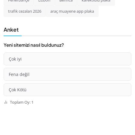
Fenerbahçe
Lizbon
Benfica
karekodlu plaka
trafik cezaları 2026
araç muayene app plaka
Anket
Yeni sitemizi nasıl buldunuz?
Çok iyi
Fena değil
Çok Kötü
Toplam Oy: 1