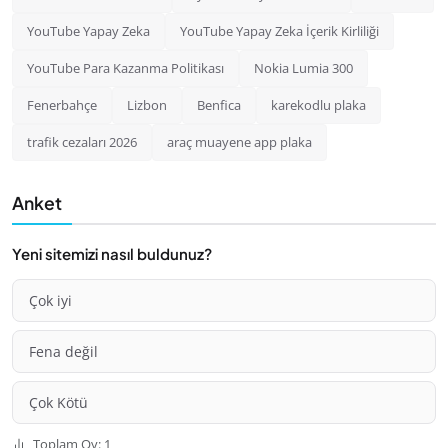
YouTube Yapay Zeka
YouTube Yapay Zeka İçerik Kirliliği
YouTube Para Kazanma Politikası
Nokia Lumia 300
Fenerbahçe
Lizbon
Benfica
karekodlu plaka
trafik cezaları 2026
araç muayene app plaka
Anket
Yeni sitemizi nasıl buldunuz?
Çok iyi
Fena değil
Çok Kötü
Toplam Oy: 1