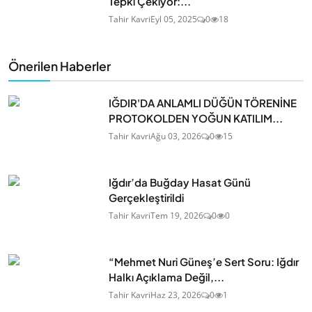
Tepki Çekiyor:...
Tahir Kavri
Eyl 05, 2025
0
18
Önerilen Haberler
IĞDIR'DA ANLAMLI DÜĞÜN TÖRENİNE
PROTOKOLDEN YOĞUN KATILIM...
Tahir Kavri
Ağu 03, 2026
0
15
Iğdır’da Buğday Hasat Günü
Gerçekleştirildi
Tahir Kavri
Tem 19, 2026
0
0
“Mehmet Nuri Güneş’e Sert Soru: Iğdır
Halkı Açıklama Değil,...
Tahir Kavri
Haz 23, 2026
0
1