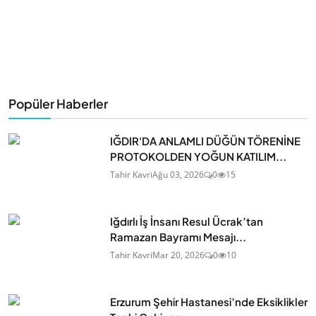
Popüler Haberler
IĞDIR'DA ANLAMLI DÜĞÜN TÖRENİNE
PROTOKOLDEN YOĞUN KATILIM...
Tahir Kavri
Ağu 03, 2026
0
15
Iğdırlı İş İnsanı Resul Ücrak’tan
Ramazan Bayramı Mesajı...
Tahir Kavri
Mar 20, 2026
0
10
Erzurum Şehir Hastanesi’nde Eksiklikler