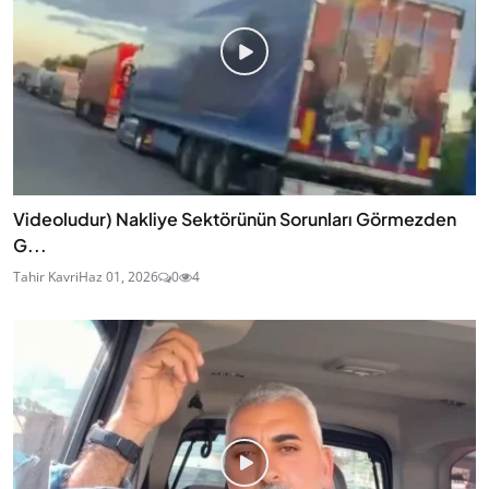
Videoludur) Nakliye Sektörünün Sorunları Görmezden
G...
Tahir Kavri
Haz 01, 2026
0
4