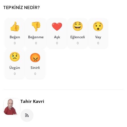
TEPKINIZ NEDIR?
Beğen
Beğenme
Aşk
Eğlenceli
Vay
0
0
0
0
0
Üzgün
Sinirli
0
0
Tahir Kavri