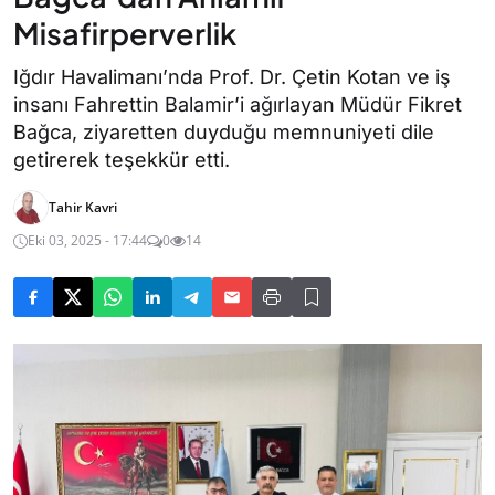
Misafirperverlik
Iğdır Havalimanı’nda Prof. Dr. Çetin Kotan ve iş
insanı Fahrettin Balamir’i ağırlayan Müdür Fikret
Bağca, ziyaretten duyduğu memnuniyeti dile
getirerek teşekkür etti.
Tahir Kavri
Eki 03, 2025 - 17:44
0
14