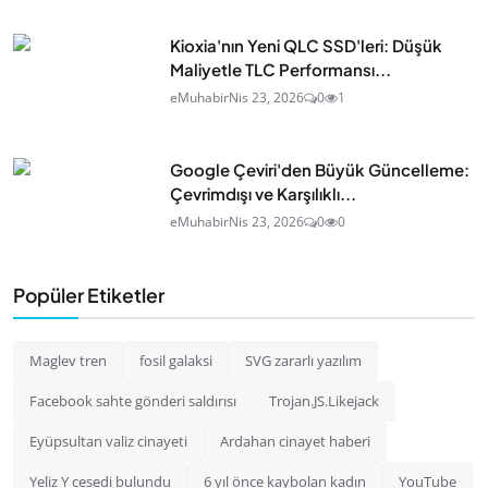
Kioxia'nın Yeni QLC SSD'leri: Düşük
Maliyetle TLC Performansı...
eMuhabir
Nis 23, 2026
0
1
Google Çeviri'den Büyük Güncelleme:
Çevrimdışı ve Karşılıklı...
eMuhabir
Nis 23, 2026
0
0
Popüler Etiketler
Maglev tren
fosil galaksi
SVG zararlı yazılım
Facebook sahte gönderi saldırısı
Trojan.JS.Likejack
Eyüpsultan valiz cinayeti
Ardahan cinayet haberi
Yeliz Y cesedi bulundu
6 yıl önce kaybolan kadın
YouTube